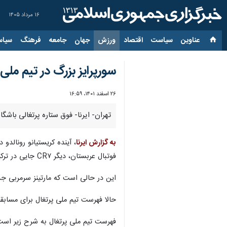
۱۶ مرداد ۱۴۰۵
عناوین‌
سیاست
اقتصاد
ورزش
جهان
جامعه
فرهنگ
سیاس
سورپرایز بزرگ در تیم ملی
۲۶ اسفند ۱۴۰۱، ۱۶:۵۹
تهران- ایرنا- فوق ستاره پرتغالی باش
به گزارش ایرنا
، آینده کریستیانو رونالدو
فوتبال عربستان، دیگر CR۷ جایی در ترکیب تیم ملی ندارد.
این در حالی است که مارتینز سرمربی جدی
حالا فهرست تیم ملی پرتغال برای مسابقات مقدماتی یورو ۲۰۲۴ در شرایطی اعلام شد که نام رونالدو هم به چشم می خ
فهرست تیم ملی پرتغال به شرح زیر است