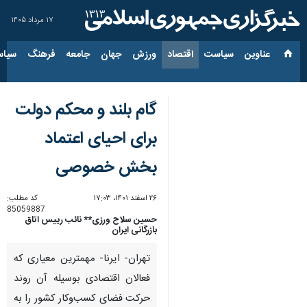
۱۷ مرداد ۱۴۰۵
عناوین‌
سیاست
اقتصاد
ورزش
جهان
جامعه
فرهنگ
سیاس
گام بلند و محکم دولت
برای احیای اعتماد
بخش خصوصی
۲۶ اسفند ۱۴۰۱، ۱۷:۰۳
کد مطلب:
85059887
حسین سلاح ورزی** نائب رییس اتاق
بازرگانی ایران
تهران- ایرنا- مهمترین معیاری که
فعالان اقتصادی بوسیله آن روند
حرکت فضای کسب‌وکار کشور را به