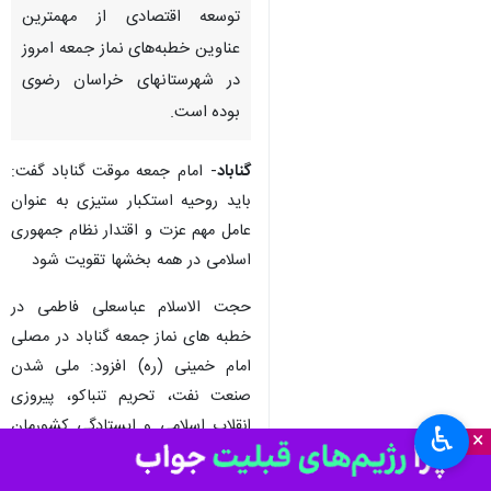
مشهد- ایرنا- تقویت روحیه
استکبار ستیزی به عنوان عامل مهم
عزت و اقتدار نظام و لزوم رفع
موانع در راستای اشتغالزایی و
توسعه اقتصادی از مهمترین
عناوین خطبه‌های نماز جمعه امروز
در شهرستانهای خراسان رضوی
بوده است.
گناباد
- امام جمعه موقت گناباد گفت:
باید روحیه استکبار ستیزی به عنوان
عامل مهم عزت و اقتدار نظام جمهوری
اسلامی در همه بخشها تقویت شود
♿︎
×
حجت الاسلام عباسعلی فاطمی در