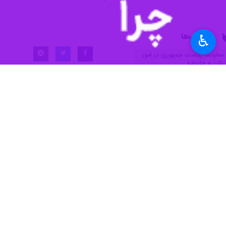
کمرنگ می‌کند و نوجوانان به پوچی گر
به گزارش ایرنا
از معاونت امور زنان و خ
♿︎
برگزار شد، افزود: دور شدن از ادبیات،
بزرگتری در جهت انس با میراث ادبی که
خزعلی تصریح کرد: معاونت امور زنان و خ
معاون رئیس جمهوری تاکید کرد: نسبت چ
خزعلی ادامه داد: ترجمه کتاب‌های زنان 
آثار برتر برای رشد این عرصه گام بردارند.
وی با تاکید بر اینکه باید حس مسئولیت
زیرا این حوزه بسیار مهم است و اگر شما 
آنها خسته کننده است، نشانه کم‌کاری‌ه
خزعلی، با بیان اینکه ورود فضای مجازی 
را به جایگاه واقعی و مطلوب گذشته خود