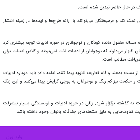
 حوزه ادبیات گفت: فاصله گرفتن از ادبیات اصیل فارسی، هویت و حکمت را