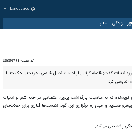
زار
زندگی
سایر
کد مطلب:
85059781