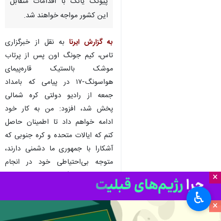
کره شمالی در پیامی واشنگتن و
سئول را تهدید کرد و خطاب به
این دو کشور گفت که در صورت
ادامه تحریکات نظامی خود علیه
پیونگ یانگ با اقدامات متقابل
این کشور مواجه خواهند شد.
به گزارش ایرنا
به نقل از خبرگزاری
تاس، کیم جونگ اون پس از پرتاب
موشک بالستیک قاره‌پیمای
هواسونگ-۱۷ در پیامی که بامداد
جمعه از رادیو دولتی کره شمالی
×
پخش شد، افزود: من به کار خود
ادامه خواهم داد تا اطمینان حاصل
♿︎
کنم که ایالات متحده و کره جنوبی که
×
آشکارا با جمهوری ما دشمنی دارند،