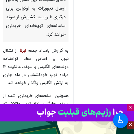
ذخایر تسلیحات این کشور به دلیل
ارسال تجهیزات به اوکراین برای
درگیری با روسیه، کشورش از سوئد
سامانه‌های توپخانه‌ای خریداری
خواهد کرد.
به گزارش بامداد جمعه
ایرنا
از نشنال
نیوز، بر اساس مفاد توافقنامه
دولت‌های انگلیس و سوئد، مالکیت ۱۴
عراده توپ خودکششی در ماه جاری
به ارتش انگلیس واگذار خواهد شد.
همچنین اسلحه‌های خریداری شده از
سوئد جایگزین ۳۲ توپ AS۹۰ که
×
انگلیس به نیروهای اوکراینی اهدا کرده
♿︎
است، خواهند شد.
×
وزارت دفاع انگلیس خبر داد این