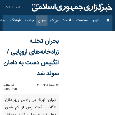
۱۹ مرداد ۱۴۰۵
عناوین‌
سیاست
اقتصاد
ورزش
جهان
جامعه
فرهنگ
سیاس
بحران تخلیه
زرادخانه‌های اروپایی /
انگلیس دست به دامان
سوئد شد
۲۶ اسفند ۱۴۰۱، ۳:۱۱
کد مطلب:
85059598
تهران- ایرنا- بن والاس وزیر دفاع
انگلیس گفت پس از کم شدن