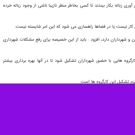
فت : مدیریت ساماندهی زباله ها جزو اصلی ترین وظایف شهرداری ها است و