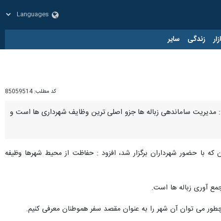
زار
زندگی
سایر
کد مطلب:
85059514