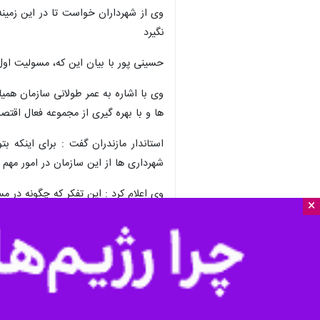
×
ساری - ایرنا - استاندار مازندران ب
رهاسازی زباله به هیچ عنوان قابل قبو