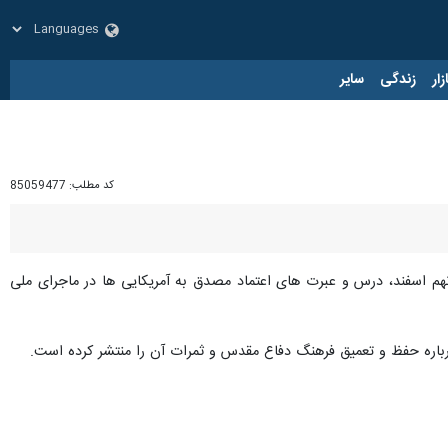
زار
زندگی
سایر
کد مطلب:
85059477