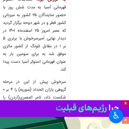
قهرمانی آسیا به مدت شش روز با
حضور نمایندگان ۲۵ کشور به میزبانی
کشور قطر و در شهر دوحه برگزار گردید
که عصر امروز ۲۵ اسفندماه ۱۴۰۱ در
دیدار نهایی امیرسرخوش با برتری ۵
بر ۱ در مقابل لئونگ از کشور مالزی
موفق شد به برای سومین بار به
عنوان قهرمانی اسنوکر آسیا دست پیدا
کند.
سرخوش پیش از این در مرحله
گروهی یازان الحداد (سوریه) را ۴ بر ۰
شکست داد، تامر المصری(اردن) را
×
۴بر ۱ و عیسی علی الهاشمی (امارات)
را ۴ بر ۲ از پیش روی برداشت تا به
♿︎
×
عنوان سرگروه به دور بعدی مسابقات
راه پیدا کند. در ادامه نیز به دلیل