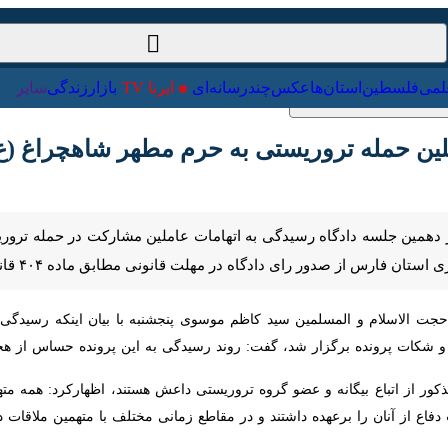
ت‌خارجی
علمی
فلسطین
استان‌ها
عکس
چندرسانه‌ای
ایرنا TV
با
ن حمله تروریستی به حرم مطهر شاهچراغ (ع) پای