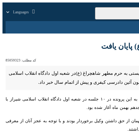
زار
زندگی
سایر
ان یافت
کد مطلب:
85059323