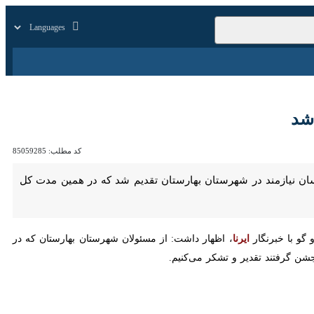
زار
زندگی
سایر
کد مطلب:
85059285
بهارستان -ایرنا - مدیرکل کمیته امداد استان تهران گفت: در سال جاری ۱۶۰ سری جهیزیه کامل به نوعروسان نیازمند در شهرستان بهارستان تقدیم شد که در همین مدت کل استان تهران ۱۸۰۰
با خبرنگار
ایرنا
، اظهار داشت: از مسئولان شهرستان بهارستان که در روزهای
قدیر و تشکر می‌کنیم.