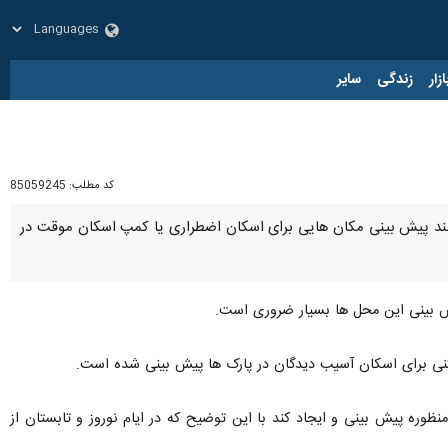
زار
زندگی
سایر
کد مطلب:
85059245