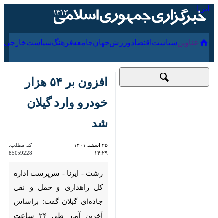
۱۸ مرداد ۱۴۰۵
عناوین‌
سیاست
اقتصاد
ورزش
جهان
جامعه
فرهنگ
سیا
افزون بر ۵۴ هزار
خودرو وارد گیلان شد
۲۵ اسفند ۱۴۰۱،
کد مطلب:
85059228
۱۴:۲۹
رشت - ایرنا - سرپرست اداره
کل راهداری و حمل و نقل
جاده‌ای گیلان گفت: براساس
آخرین آمار طی ۲۴ ساعت
گذشته از ۲۴ اسفندماه جاری تا