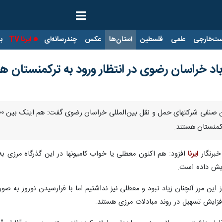
ت‌خارجی
علمی
فلسطین
استان‌ها
عکس
چندرسانه‌ای
ایرنا TV
با