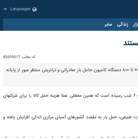
زار
زندگی
سایر
کد مطلب:
85059017