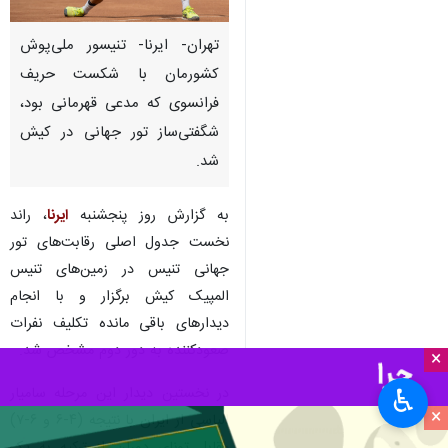
تهران- ایرنا- تنیسور ملی‌پوش
کشورمان با شکست حریف
فرانسوی که مدعی قهرمانی بود،
شگفتی‌ساز تور جهانی در کیش
شد.
به گزارش روز پنجشنبه
ایرنا
، راند
نخست جدول اصلی رقابت‌های تور
جهانی تنیس در زمین‌های تنیس
المپیک کیش برگزار و با انجام
دیدارهای باقی مانده تکلیف نفرات
صعودکننده به دور دوم مشخص شد.
×
در نخستین دیدار این مرحله سامیار
♿︎
×
الیاسی از ایران با نتیجه (۴-۶ و ۶-۷)
مقابل تونای دوران از ترکیه به یک