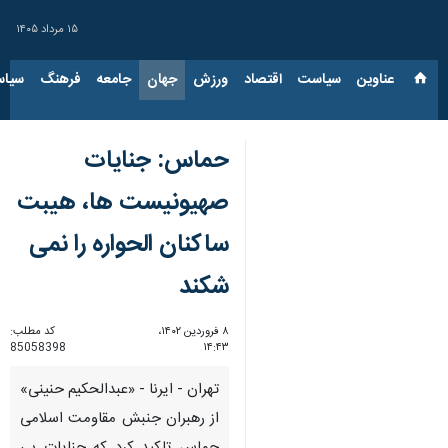
۱۵ مرداد ۱۴۰۵
عناوین‌
سیاست
اقتصاد
ورزش
جهان
جامعه
فرهنگ
سیاس
حماس: جنایات
صهیونیست ها، هیبت
ساکنان الحواره را نمی
شکند
۸ فروردین ۱۴۰۲،
کد مطلب:
85058398
۱۴:۴۳
تهران - ایرنا - «عبدالحکیم حنینی»
از رهبران جنبش مقاومت اسلامی