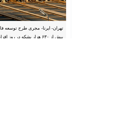
♿︎
۶۳۰ هزار بشکه در روز افزایش پیدا خواهد کرد که بزرگ‌ترین واحد تقطیر خاورمیانه است.
«احمد فرزانه» امروز (پنجشنبه) در گفت‌و
اسفند ماه) با حضور رییس جمهور افتتاح شود، اشاره کرد و افزود: این افتتا
وی اظهار داشت: نخست فاز ۲ طرح توسعه و تثبیت ظرفیت پالایشگاه آبادان که از آذر ماه سال جاری در خط تولید قرار گرفت و قرار است صبح جمعه با حضور رییس جمهور به بهره‌برداری برسد.
«ترکیب گاز مایع» هر یک به ظرفیت هفت هزار و ۵۰۰ بشکه در روز و همچنین «تاسیسات جان
بزرگ‌ترین مشعل‌های نفتی کشور مورد بهر
وی به مزایای افتتاح این طرح در پالای