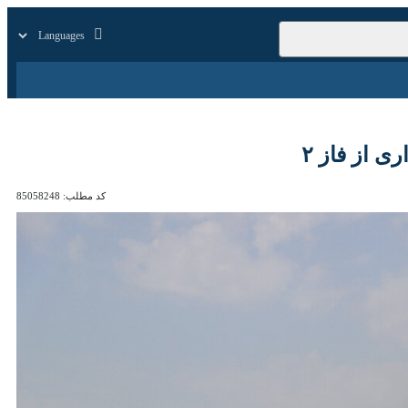
زار
زندگی
سایر
کد مطلب:
85058248