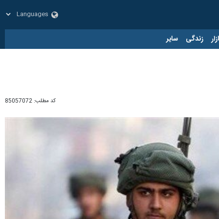
زار
زندگی
سایر
کد مطلب:
85057072