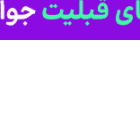
 که جنگ، همه جوانب حال و آینده زندگی آنان را تهدید می‌کند. ما بزرگسالان 
با این وجود هر روز در گوشه‌ای از دنیا، شاهد رخ دادن جنگ و منازعه‌ای
کمترین امکانات حفاظت از خود را دارند. آسیب‌پذیرترینِ این گروه‌ها، کودک
ی جدی و ماندگار جسمی و روحی برای آنان بر جای می‌ماند.
۱۹۸۲میلادی، مجمع عمومی سازمان ملل متحد، در جلسه‌ ویژه‌ اضطراری خود در مورد مسئل
قربانی اقدامات نظامی اسراییل بودند، سخن‌گفت و تصمیم گرفت که چهار ژوئن
 کند. این تصمیم، نشان از یک اجماع جهانی در مورد الزام توجه ویژه، حمای
تی است که کودکان در موقعیت‌های مربوط به درگیری با آن روبه‌رو هستند.
جهان به عرصه‌ جنگ‌های جدید که با گسترش جنگ‌های قومی همراه بوده است، حمای
 در قطعنامه‌های شورای امنیت و مجمع عمومی سازمان ملل متحد، منجر به مجموع