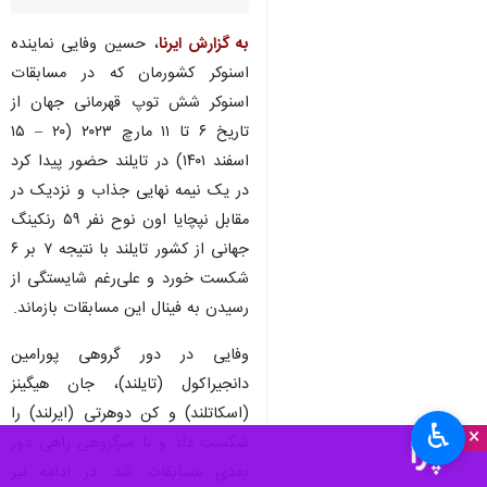
تهران- ایرنا- نماینده اسنوکر
کشورمان با شکست برابر حریف
تایلندی از صعود به فینال پیکارهای
جهانی اسنوکر ۶ توپ بازماند.
به گزارش ایرنا
، حسین وفایی نماینده
اسنوکر کشورمان که در مسابقات
اسنوکر شش توپ قهرمانی جهان از
تاریخ ۶ تا ۱۱ مارچ ۲۰۲۳ (۲۰ – ۱۵
اسفند ۱۴۰۱) در تایلند حضور پیدا کرد
در یک نیمه نهایی جذاب و نزدیک در
مقابل نپچایا اون نوح نفر ۵۹ رنکینگ
جهانی از کشور تایلند با نتیجه ۷ بر ۶
♿︎
×
شکست خورد و علی‌رغم شایستگی از
رسیدن به فینال این مسابقات بازماند.