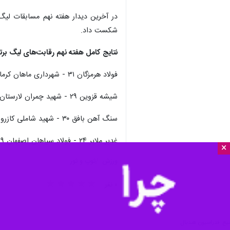
شکست داد.
نتایج کامل هفته نهم رقابت‌های لیگ برتر
فولاد هرمزگان ۳۱ - شهرداری ماهان کرمان ۱۸
شیشه قزوین ۲۹ - شهید چمران لارستان ۳۰
سنگ آهن بافق ۳۰ - شهید شاملی کازرون ۲۳
غدیر ملایر ۲۴ - فولاد سپاهان اصفهان ۳۹
×
ورزش
توپ و تور
۰ نفر
بع: فدراسیون هندبال