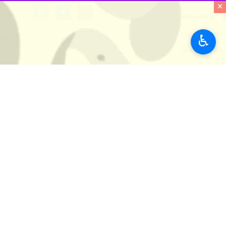
×
برچسب‌ها
فدراسیون هندبال
♿︎
لیگ برتر هندبال
هندبال بانوان
اخبار مرتبط
پیروزی تیم ملی هندب
تهران - ایرنا - تیم م
اقدام عجیب اندونزی
تهران- ایرنا- فدراسیو
حریفان ایران در نو
تهران- ایرنا- مراسم ق