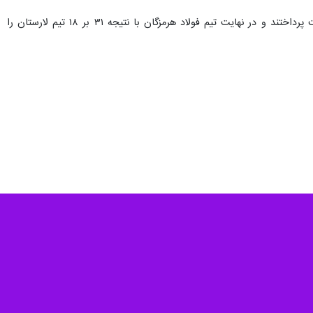
در آخرین دیدار هفته نهم مسابقات لیگ برتر هندبال بانوان، تیم‌های فولاد هرمزگان و شهید چمران لارستان به رقابت پرداختند و در نهایت تیم فولاد هرمزگان با نتیجه ۳۱ بر ۱۸ تیم لارستان را