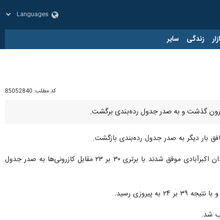
زار
زندگی
سایر
کد مطلب:
85052840
کازرون گذشت و به صدر جدول رده‌بندی برگشت.
در مهم‌ترین دیدار این هفته تیم شهید شاملی کازرون به مصاف تیم سنگ آهن بافق یزد رفت. در این دیدار مهم شاگردان اکبرآبادی موفق شدند با برتری ۳۰ بر ۲۳ مقابل کازرونی‌ها به صدر جدول
پیروزی رسید.