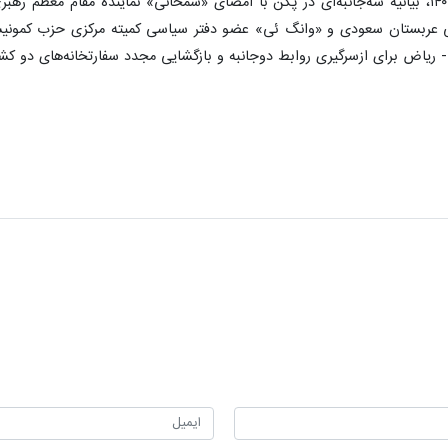
در پایان این مذاکرات، امروز ۱۹ اسفند ۱۴۰۱، بیانیه سه‌جانبه‌ای در پکن با امضای «شمخانی» ن
ی عربستان سعودی و «وانگ ئی» عضو دفتر سیاسی کمیته مرکزی حزب کمون
ی ازسرگیری روابط دوجانبه و بازگشایی مجدد سفارتخانه‌های دو کشور بعد از ۷ سال قطع رابط