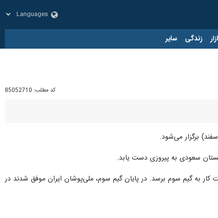
زار
زندگی
سایر
کد مطلب:
85052710