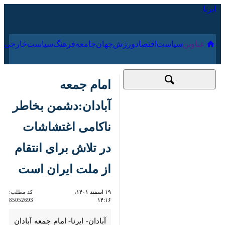
۱۷ مرداد ۱۴۰۵
عناوین‌
سیاست
اقتصاد
ورزش
جهان
جامعه
فرهنگ
سیا
امام جمعه
آبادان:دشمن بخاطر
ناکامی اغتشاشات در
تلاش برای انتقام از
ملت ایران است
۱۹ اسفند ۱۴۰۱،
کد مطلب:
85052693
۱۴:۱۶
آبادان- ایرنا- امام جمعه آبادان به