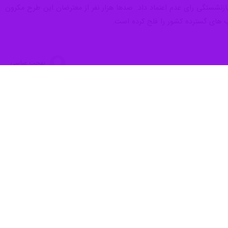
زنشستگی رای عدم اعتماد داد. صدها هزار نفر از معترضان این طرح مکرون
ب های گسترده کشور را فلج کرده است.
بهجت عباسی