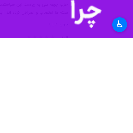
حزب جبهه ملی به ریاست این سیاستمدار
هفته ها اعتصاب و اعتراض کرده اند. ا
♿︎
جهان
اروپا
۴ نفر
برچسب‌ها
فرانسه
مارین لوپن
پاریس
جنگ اوکراین و روسیه
اخبار مرتبط
لوپن: دخالت ناتو د
تهران-ایرنا- مارین لو