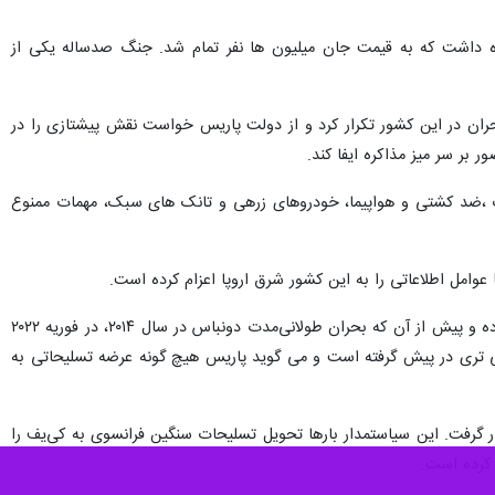
 درگیری های خشونت بار بین فرانسه و انگلیس در قرون وسطی بین سال های ۱۳۳۷ و ۱۴۵۳ اشاره داشت که به قیمت جان میلیون ها نفر تمام شد. جنگ صدساله یکی از
حران در این کشور تکرار کرد و از دولت پاریس خواست نقش پیشتازی را در
بر سر میز مذاکره ایفا کند.
نک ،ضد کشتی و هواپیما، خودروهای زرهی و تانک های سبک، مهمات ممنوع
عوامل اطلاعاتی را به این کشور شرق اروپا اعزام کرده است.
رئیس‌جمهوری فرانسه، خود را به عنوان مذاکره‌کننده اصلی و بالقوه صلح در بحران اوکراین معرفی کرده و پیش از آن که بحران طولانی‌مدت دونباس در سال ۲۰۱۴، در فوریه ۲۰۲۲
می تری در پیش گرفته است و می گوید پاریس هیچ گونه عرضه تسلیحاتی به
۴۱.۵ درصد آرا در دور دوم، در جایگاه دوم قرار گرفت. این سیاستمدار بارها تحویل تسلیحات سنگین فرانسوی به کی‌یف را
 کرده است.