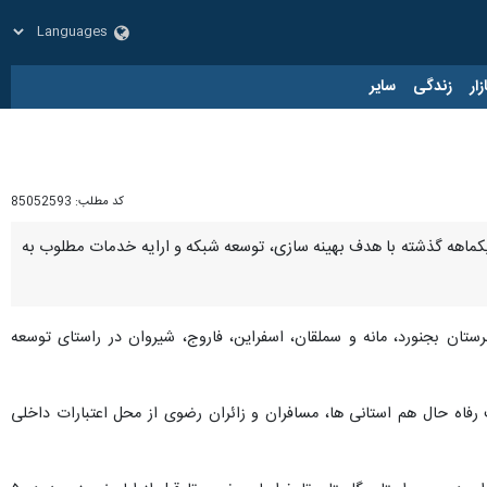
زار
زندگی
سایر
کد مطلب:
85052593