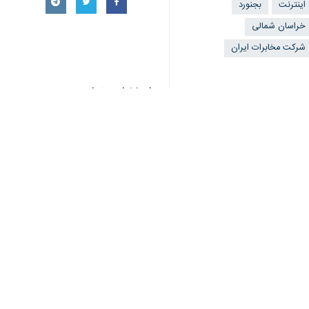
♿︎
مشترکین در شهرستان های استان نصب 
×
رسول علی اصغرپور
روز جمعه در گفت و 
خدمات ارتباطی و پوشش دهی مناسب ای
وی افزود: همچنین ارتقای سایت های ج
مخابرات راه اندازی و وارد شبکه موبای
درصد ارتقاء ۶ سایت جاده ای محقق شده است.
وی گفت: سایت های باقیمانده در این مسی
بهره‌مندی ۷۰۰ روستا از خدمات تلفن همراه