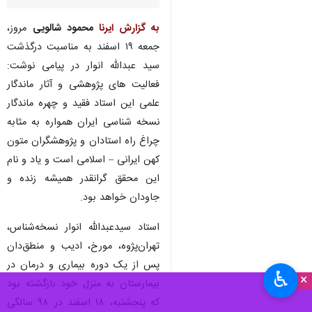
به گزارش ایرنا
محمود شالویی
مروز،
جمعه ۱۹ اسفند به مناسبت درگذشت
سید عبدالله انوار در پیامی نوشت:
فعالیت های پژوهشی و آثار ماندگار
علمی این استاد فقید و چهره ماندگار
نسخه شناسی ایران همواره به مثابه
چراغ راه استادان و پژوهشگران متون
کهن ایرانی – اسلامی است و یاد و نام
این محقق گرانقدر همیشه زنده و
جاودان خواهد بود.
استاد سیدعبدالله انوار‬ نسخه‌شناس،
تهران‌پژوه، مورخ، ادیب و منطق‌دان
پس از یک دوره بیماری و درمان در
♿︎
×
بیمارستان به منزل خود بازگشته بود
که پنجشنبه، ۱۸ اسفند در ۹۸ سالگی