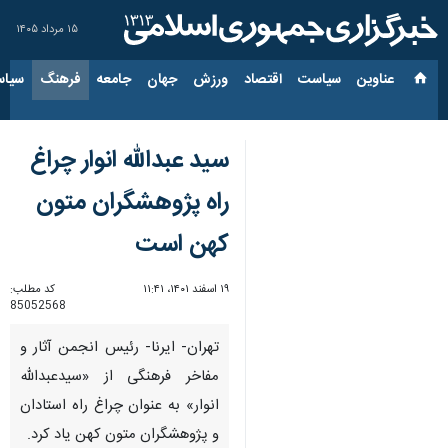
۱۵ مرداد ۱۴۰۵
عناوین‌
سیاست
اقتصاد
ورزش
جهان
جامعه
فرهنگ
سیاس
سید عبدالله انوار چراغ
راه پژوهشگران متون
کهن است
۱۹ اسفند ۱۴۰۱، ۱۱:۴۱
کد مطلب:
85052568
تهران- ایرنا- رئیس انجمن آثار و
مفاخر فرهنگی از «سیدعبدالله
انوار» به عنوان چراغ راه استادان
و پژوهشگران متون کهن یاد کرد.