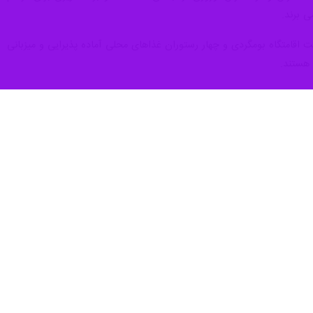
ی برند.
 اقامتگاه بومگردی و چهار رستوران غذاهای محلی آماده پذیرایی و میزبانی
 هستند.