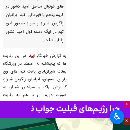
های فوتبال مناطق امید کشور در
گروه پنجم با قهرمانی تیم ایرانیان
زاگرس شیراز و جواز حضور این
تیم در لیگ دسته اول امید کشور
پایان یافت.
به گزارش خبرنگار
ایرنا
در این رقابت
ها که پنجشنبه ۱۸ اسفند در ورزشگاه
بعثت شیرازپایان یافت تیم های ون
پارس اصفهان، ایرانیان زاگرس شیراز،
گسترش اراک و سپاهان شیراز، به
صورت دوره ای با هم به رقابت
پرداختند.
×
♿︎
تیم ایرانیان زاگرس شیراز در این
×
رقابت ها ابتدا سه بر صفر از سد