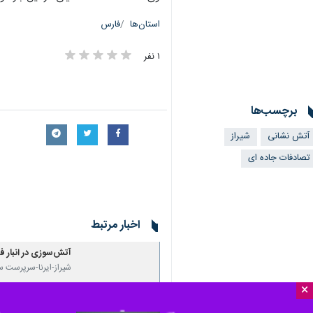
استان‌ها
فارس
۱ نفر
برچسب‌ها
آتش نشانی
شیراز
تصادفات جاده ای
اخبار مرتبط
آتش‌سوزی در انبار ف
شیراز-ایرنا-سرپرست س
×