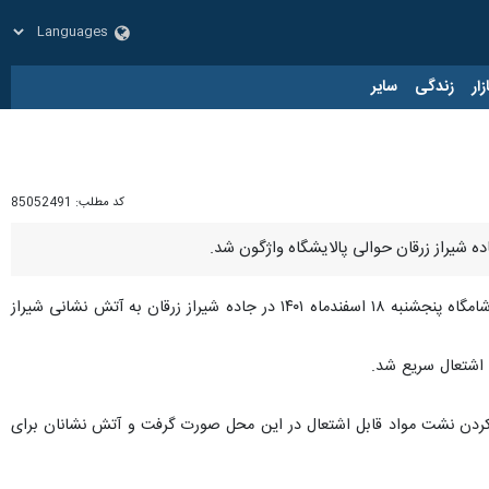
زار
زندگی
سایر
کد مطلب:
85052491
 شیراز زرقان حوالی پالایشگاه واژگون شد.
هادی عیدی پور جمعه در این باره به خبرنگاران گفت: حادثه واژگونی تانکر حامل میعانات گازی(تریلر) ساعت ۲۱ و ۴۹ شامگاه پنجشنبه ۱۸ اسفندماه ۱۴۰۱ در جاده شیراز زرقان به آتش نشانی شیراز
ت اشتعال سریع شد.
کردن نشت مواد قابل اشتعال در این محل صورت گرفت و آتش نشانان برای