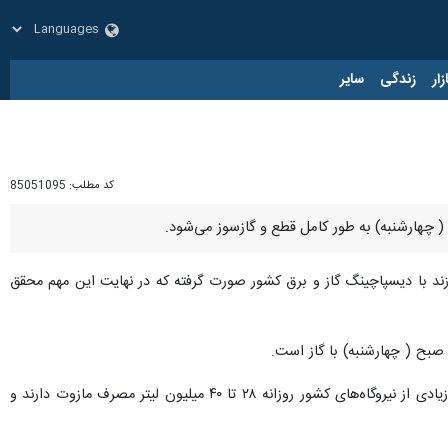
زار
زندگی
سایر
کد مطلب:
85051095