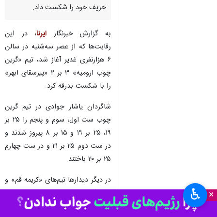
ارومیه - ایرنا - مسابقات والیبال
زیرگروه لیگ دسته یک کشوری به
میزبانی ارومیه آغاز شد و تیم گرین
چوب نماینده آذربایجان غربی
حریف خود را شکست داد.
به گزارش خبرنگار
ایرنا
، در این
رقابت‌ها که از عصر سه‌شنبه در سالن
۶ هزارنفری غدیر آغاز شد، تیم «گرین
چوب ارومیه» ۳ بر ۲ «پیرسقای ابهر»
را با شکست بدرقه کرد.
شاگردان یاشار جوادی در تیم گرین
چوب ست اول، سوم و پنجم را ۲۵ بر
♿︎
×
۱۹، ۲۵ بر ۱۹ و ۱۵ بر ۸ پیروز شدند و
در ست دوم ۲۵ بر ۲۱ و در ست چهارم