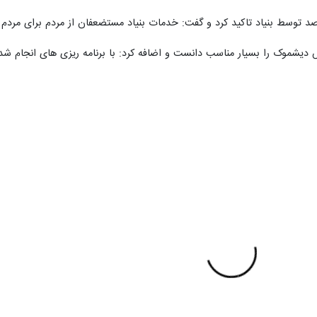
Pause
Play
00:00
mute
Mute