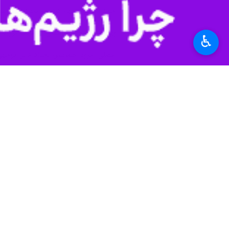
احمد افضلی اظهار کرد: در بحث قطار شه
وی گفت: پنج بیمارستان در قالب پروژه ه
♿︎
افضلی افزود: همچنین تعداد قابل توجه
قطار شهری کرج اکنون روزهای سه شنبه و یکشنبه از ساعت ۱۱ تا ۱۳ سر
قرار است ۱۰ رام قطار که هفت رام آن مدت دار است تحویل قطار شهری کرج شود.
کرج - قزوین در غرب کرج متصل می کند 
استان‌ها
البرز
۸ نفر
برچسب‌ها