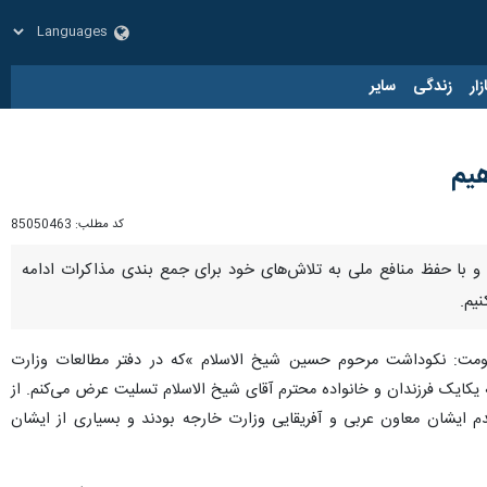
زار
زندگی
سایر
هیم
کد مطلب:
85050463