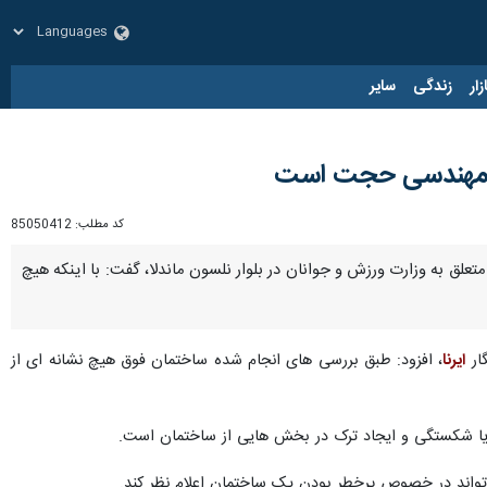
زار
زندگی
سایر
ام مهندسی حجت است
کد مطلب:
85050412
لق به وزارت ورزش و جوانان در بلوار نلسون ماندلا، گفت: با اینکه هیچ
ار
ایرنا
، افزود: طبق بررسی های انجام شده ساختمان فوق هیچ نشانه ای از
یا شکستگی و ایجاد ترک در بخش هایی از ساختمان است.
واند در خصوص پرخطر بودن یک ساختمان اعلام نظر کند.