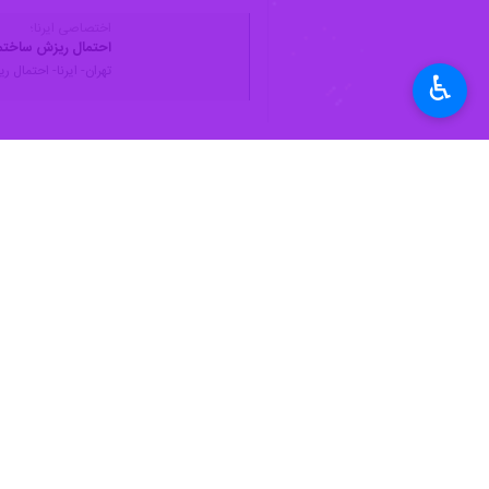
اختصاصی ایرنا؛
احتمال ریزش ساختمان ۶ فدراسیون ورزشی را تعطیل 
تهران- ایرنا- احتمال ریزش ساختمان باع
♿︎
نظر شما
*
لطفا متن تصویر را در جعبه متن وارد کنید