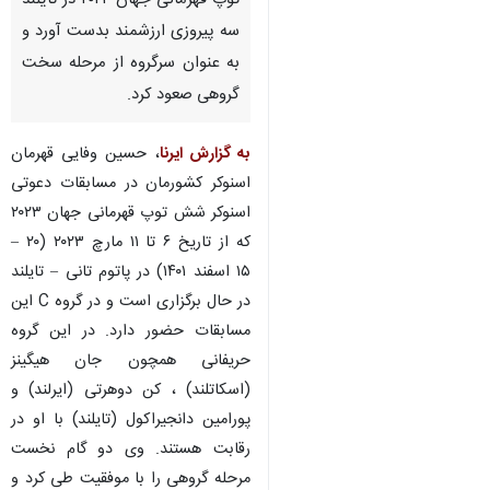
توپ قهرمانی جهان ۲۰۲۳ در تایلند
سه پیروزی ارزشمند بدست آورد و
به عنوان سرگروه از مرحله سخت
گروهی صعود کرد.
به گزارش ایرنا
، حسین وفایی قهرمان
اسنوکر کشورمان در مسابقات دعوتی
اسنوکر شش توپ قهرمانی جهان ۲۰۲۳
که از تاریخ ۶ تا ۱۱ مارچ ۲۰۲۳ (۲۰ –
۱۵ اسفند ۱۴۰۱) در پاتوم تانی – تایلند
در حال برگزاری است و در گروه C این
مسابقات حضور دارد. در این گروه
حریفانی همچون جان هیگینز
(اسکاتلند) ، کن دوهرتی (ایرلند) و
پورامین دانجیراکول (تایلند) با او در
رقابت هستند. وی دو گام نخست
مرحله گروهی را با موفقیت طی کرد و