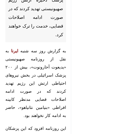
اصلاحات قضایی، خدمت را ترک
خواهند کرد.
به گزارش روز سه شنبه
ایرنا
به نقل
از روزنامه صهیونیستی «یدیعوت
آحارونوت»، بیش از ۲۰۰ پزشک
اسرائیلی در بخش نیروهای احتیاطی
ارتش این رژیم تهدید کردند که در
صورت ادامه اصلاحات قضایی مدنظر
کابینه افراطی «بنیامین نتانیاهو»،
حاضر به ادامه کار نخواهند بود.
این روزنامه افزود که این پزشکان در
نامه ای به «یوآو گالانت» وزیر جنگ و
«هرتسی هالوی» رئیس ستاد ارتش
رژیم اشغالگر تاکید کرده اند که
قانون اصلاحات قضایی، به وضوح