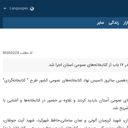
زار
زندگی
سایر
کد مطلب:
85050224