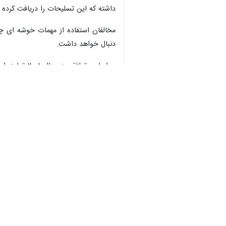
داشته که این تسلیحات را دریافت کرده ه
مخالفان استفاده از مهمات خوشه ای چنین
دنبال خواهد داشت.
ملحق شدن به آن خودداری می کنند.
بر اساس اسناد بودجه، ارتش آمریکا سالانه بیش از ۶ میلیون دلار برای از رده خارج کردن گلوله های توپخانه خوشه ای ۱۵۵ میلی متری
جهان
آمریکا
۱ نفر
برچسب‌ها
اوکراین
کنگره آمریکا
ایالات متحده آمریکا