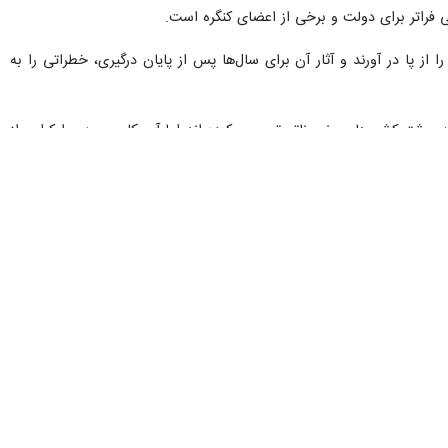
می فراتر برای دولت و برخی از اعضای کنگره است.
 از پا در آورند و آثار آن برای سال‌ها پس از پایان درگیری، خطراتی را به
 تولید، استفاده و انبار مهمات خوشه ای منع شده است. این توافق را ۱۲۳ کشور از جمله بیشتر کشورهای عضو ناتو تصویب کرده اند اما آمریکا، روسیه و اوکراین از
بهجت عباسی