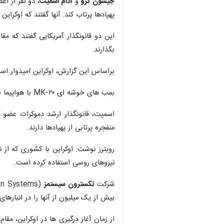
جیسون کرو
و
آدام اسمیت
پهپادها پرتاب کند. آنها گفتند که اوکراین علاوه بر این نوع
این دو قانونگذار آمریکایی گفتند که 
بگذارند.
براساس این گزارش، اوکراین امیدوار ا
بمب های خوشه ای MK-۲۰ با هواپیما حمل می شوند و در اواسط پرواز باز می شوند و بیش از ۲۴۰ بمب کوچک را آزاد می کند.
اسمیت، قانونگذار ارشد دموکرات عضو 
منفجره پرتابی از پهپادها دارند.
رویترز نوشت: اوکراین با کشوری که از 
نیروهای روسی استفاده کرده است.
شرکت
تکسترون سیستمز
بیش از یک میلیون از آنها را در انبارها
از زمان آغاز درگیری ها در اوکراین، م