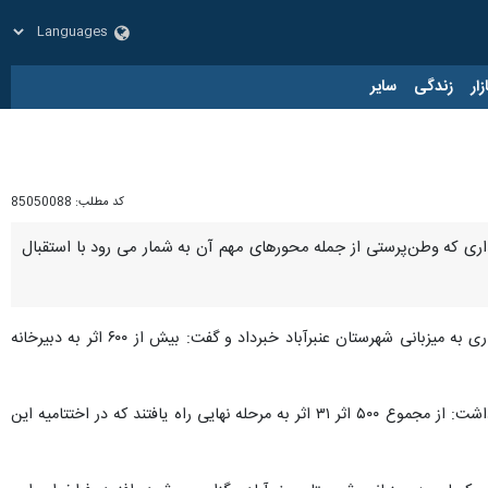
زار
زندگی
سایر
کد مطلب:
85050088