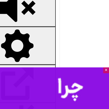
×
Unmute
Settings
PIP
Enter
Download
دریافت
17 MB
fullscreen
مشهد- ایرنا- حرم مطهر رضوی همزمان
استان‌ها
خراسان رضوی