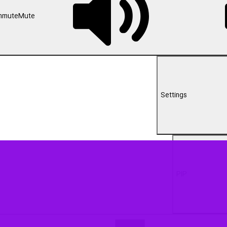
00:00
 با سالروز میلاد منجی عالم بشریت، حضرت مهدی(عج)، غرق نور و شادی است