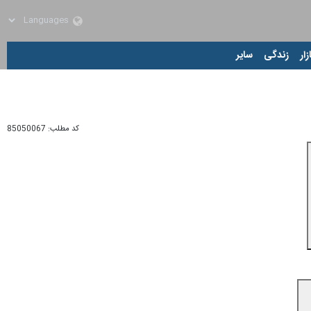
زار
زندگی
سایر
کد مطلب:
85050067