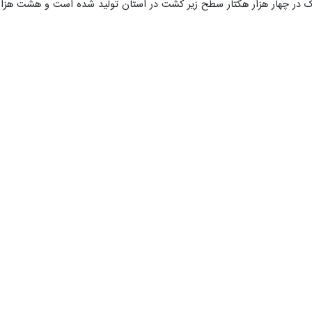
واره سیر در روستای سولان این شهرستان برگزار می‌شود
ستان همدان گفت: چهارمین جشنواره «سیر» به مدت ۲ روز ۳۰ و ۳۱ تیرماه…