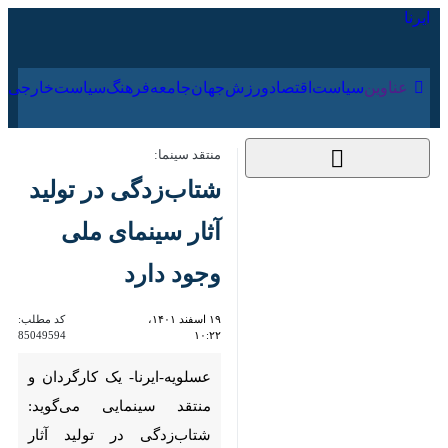
۱۸ مرداد ۱۴۰۵
عناوین‌
سیاست
اقتصاد
ورزش
جهان
جامعه
فرهنگ
سیا
منتقد سینما:
شتاب‌زدگی در تولید آثار
سینمای ملی وجود دارد
۱۹ اسفند ۱۴۰۱، ۱۰:۲۲
کد مطلب:
85049594
عسلویه-ایرنا- یک کارگردان و
منتقد سینمایی می‌گوید:
شتاب‌زدگی در تولید آثار سینمای
ملی وجود دارد و لازم است با
حوصله و تدبیر برای این سینما