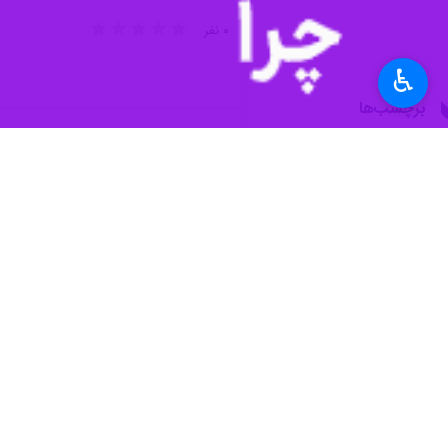
۰ نفر
♿︎
برچسب‌ها
کردستان
وزارت صنعت معدن و تجارت
سازمان ملی استاندارد ایران
بازار محصولات
سنندج
اخبار مرتبط
قالیشویی در نوروز 
سنندج- ایرنا- بازار ق
متخلفان صنفی در کردستان افزون بر 
سنندج- ایرنا- مدیرک