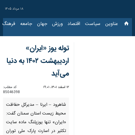
۱۸ مرداد ۱۴۰۵
عناوین‌
سیاست
اقتصاد
ورزش
جهان
جامعه
فرهنگ
سیاس
توله یوز «ایران»
اردیبهشت ۱۴۰۲ به دنیا
می‌آید
۱۲ اسفند ۱۴۰۱، ۱۹:۰۱
کد مطلب:
85046398
شاهرود – ایرنا – مدیرکل حفاظت
محیط زیست استان سمنان گفت:
«ایران» تنها یوزپلنگ ماده سایت
تکثیر در اسارت پارک ملی توران