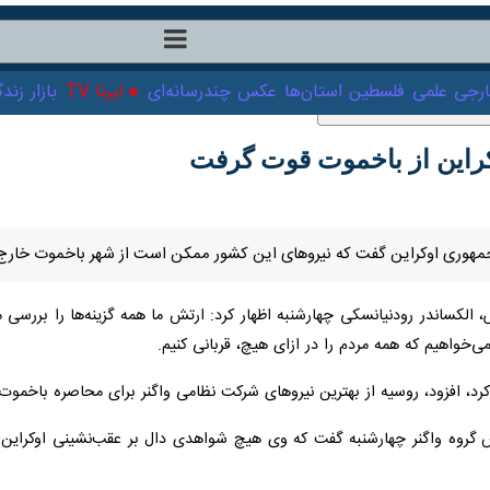
ت‌خارجی
علمی
فلسطین
استان‌ها
عکس
چندرسانه‌ای
ایرنا TV
با
ین از باخموت قوت گرفت
مهوری اوکراین گفت که نیروهای این کشور ممکن است از شهر باخموت خارج شو
لکساندر رودنیانسکی چهارشنبه اظهار کرد: ارتش ما همه گزینه‌ها را بررسی 
‌خواهیم که همه مردم را در ازای هیچ، قربانی کنیم.
، افزود، روسیه از بهترین نیروهای شرکت نظامی واگنر برای محاصره باخموت ا
گروه واگنر چهارشنبه گفت که وی هیچ شواهدی دال بر عقب‌نشینی اوکراین از