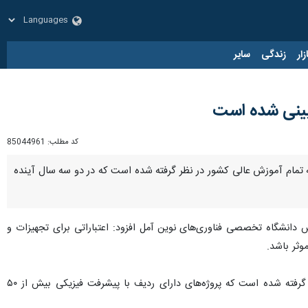
زار
زندگی
سایر
‌بینی شده است
کد مطلب:
85044961