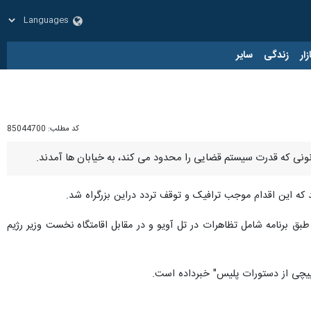
زار
زندگی
سایر
کد مطلب:
85044700