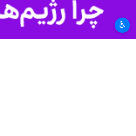
تهران - ایرنا - هزاران اسرائیلی روز
به گزارش ایرنااز خبرگزاری آناتولی ، تظ
♿︎
پایگاه خبری" الخلیج آنلاین " نیز نوشت:
صهیونیستی در بیت المقدس غربی اعلام
پلیس رژیم صهیونیستی با صدور بیانیه 
دراین تظاهرات تعدادی دانش آموز به هم
برگزار شد، همچنین تظاهرات مشابهی درخی
این منبع به نقل از برگزارکنندگان تظا
فلسطین اشغالی برای متوقف کردن کودت
آنها افزودند: "امنیت(در سرزمینهای اش
اعلامیه استقلال بازمی گردانند.