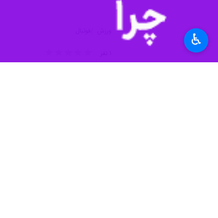
ورزش
فوتبال
♿︎
۱ نفر
بع: باشگاه پرسپولیس
برچسب‌ها
تراکتور
باشگاه پرسپولیس
سعید صادقی
شیخ دیاباته
اخبار مرتبط
گولسیانی: مقایسه با
تهران- ایرنا- مدافع ت