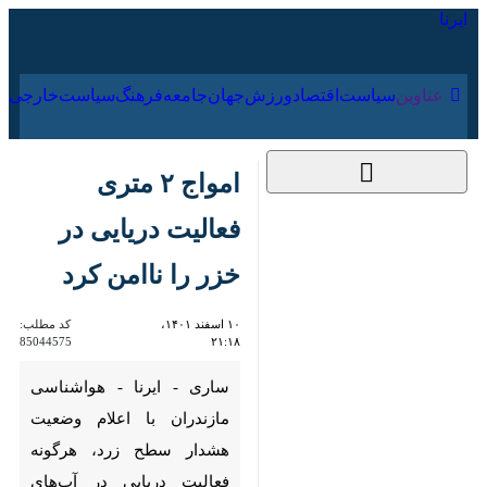
۱۷ مرداد ۱۴۰۵
عناوین‌
سیاست
اقتصاد
ورزش
جهان
جامعه
فرهنگ
سیاس
امواج ۲ متری فعالیت
دریایی در خزر را ناامن
کرد
۱۰ اسفند ۱۴۰۱، ۲۱:۱۸
کد مطلب:
85044575
ساری - ایرنا - هواشناسی
مازندران با اعلام وضعیت هشدار
سطح زرد، هرگونه فعالیت دریایی
در آب‌های ساحلی این استان را از